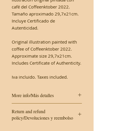
café del Coffeenktober 2022.
Tamaño aproximado 29,7x21cm.
Incluye Certificado de
Autenticidad.
Original illustration painted with
coffee of Coffeenktober 2022.
Approximate size 29,7x21cm.
Includes Certificate of Authenticity.
Iva incluido. Taxes included.
More info/Más detalles
This work is made on cardboard. It
Return and refund
will be protected with a plastic
policy/Devoluciones y reembolso
cover and a hard envelope.
As it is an original work, returns are
Este trabajo se realiza en cartulina.