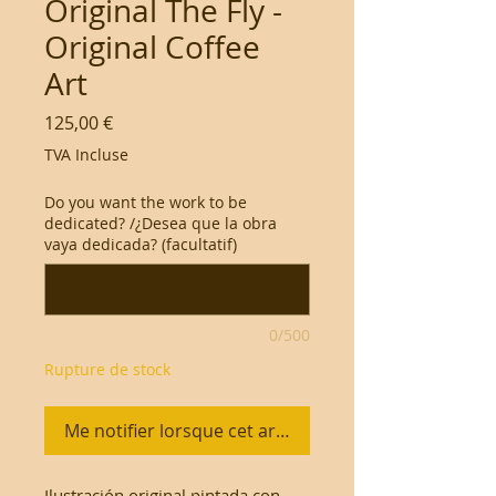
Original The Fly -
Original Coffee
Art
Prix
125,00 €
TVA Incluse
Do you want the work to be
dedicated? /¿Desea que la obra
vaya dedicada? (facultatif)
0/500
Rupture de stock
Me notifier lorsque cet article est disponible
Ilustración original pintada con