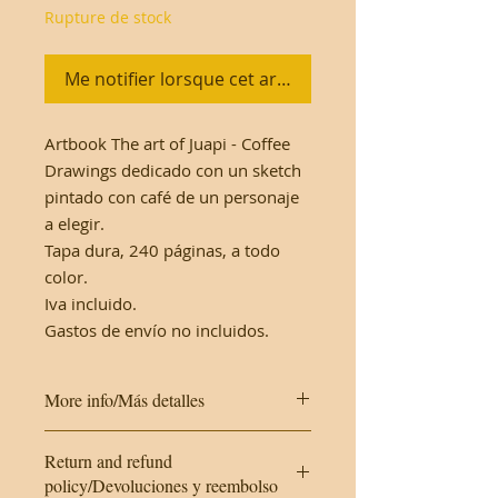
Rupture de stock
Me notifier lorsque cet article est disponible
Artbook The art of Juapi - Coffee
Drawings dedicado con un sketch
pintado con café de un personaje
a elegir.
Tapa dura, 240 páginas, a todo
color.
Iva incluido.
Gastos de envío no incluidos.
More info/Más detalles
This work is made on cardboard. It
Return and refund
will be protected with a plastic
policy/Devoluciones y reembolso
cover and a hard envelope.