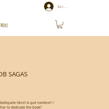
Se connecter
More
DB SAGAS
dedíquele libro? A qué nombre? /
hor to dedicate the book?