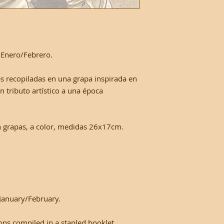
Enero/Febrero.
es recopiladas en una grapa inspirada en
n tributo artístico a una época
on grapas, a color, medidas 26x17cm.
January/February.
tions compiled in a stapled booklet